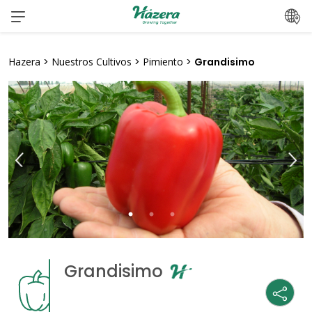
saltar
al
contenido
Hazera
>
Nuestros Cultivos
>
Pimiento
>
Grandisimo
Grandisimo